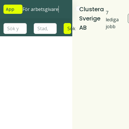
Clustera
För arbetsgivare
App
7
Sverige
lediga
jobb
AB
Sök