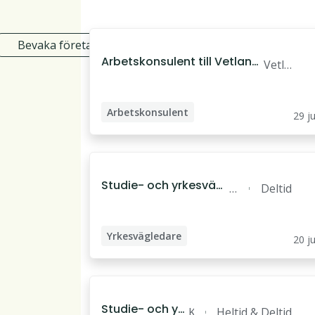
Bevaka företag
Arbetskonsulent till Vetland
Vetla
a, Clustera Sverige
nda
Arbetskonsulent
29 ju
Studie- och yrkesvägl
L
Deltid
edare deltid till Lund,
u
Clustera Sverige
n
Yrkesvägledare
d
20 ju
Studievägledare
Studie- och yrk
K
Heltid & Deltid