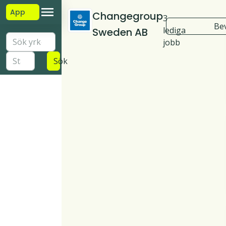
App
Changegroup
3
Be
lediga
Sweden AB
jobb
Sök