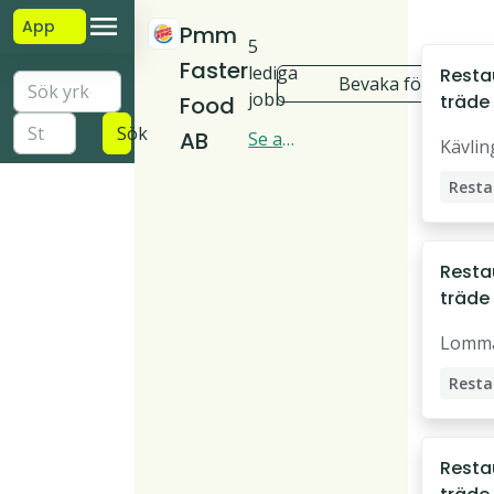
App
Pmm
5
Faster
lediga
Resta
Bevaka företag
jobb
träde t
Food
Burge
Sök
AB
Se all
Kävlin
Kävli
a
30
j
obb i
Burg
er Kin
g
Resta
träde t
Burge
Lomm
Lomm
Resta