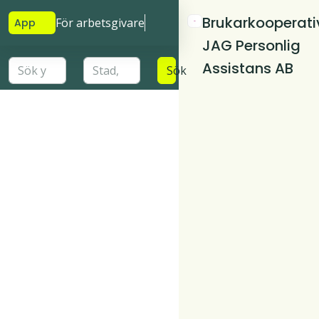
Brukarkooperati
För arbetsgivare
App
JAG Personlig
Assistans AB
Sök