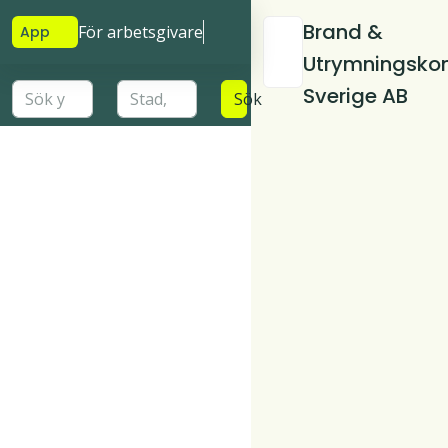
Brand &
För arbetsgivare
App
Utrymningskont
Sverige AB
Sök