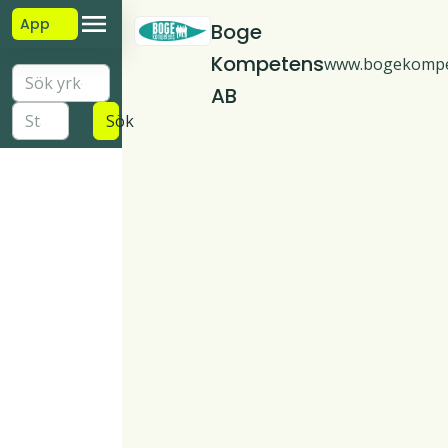
App
Boge
Kompetens
www.bogekompe
AB
Sök