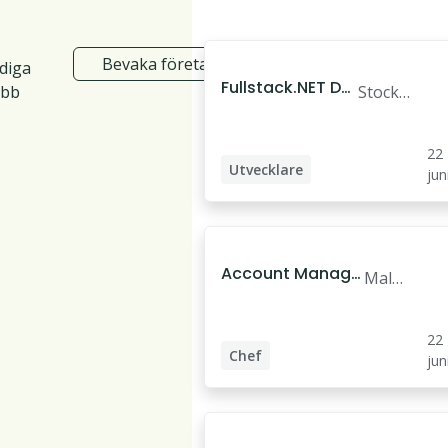
Bevaka företag
ediga
Fullstack.NET De
obb
Stockh
veloper
olm
22
Utvecklare
jun
Systemutvecklare
Fullstack .NET Developer
Account Manage
Malm
r
ö
22
Chef
jun
Account Manager
Företagssäljare