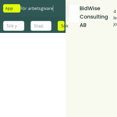
BidWise
För arbetsgivare
App
4
Consulting
l
j
AB
Sök