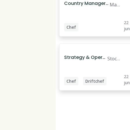
Country Manager
Mal
Denmark
mö
22
Chef
jun
Country Manager
Försäljningschef
Strategy & Opera
Stock
tions Manager
holm
22
Chef
Driftchef
jun
Bid Manager