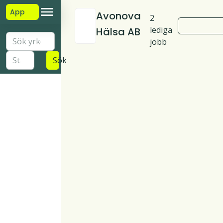
App
Avonova
2
lediga
Hälsa AB
jobb
Sök