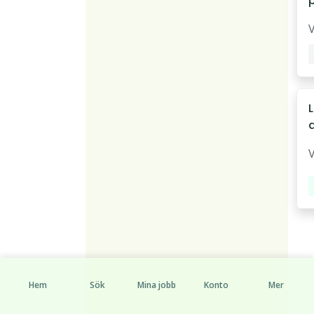
1
t
Hem
Sök
Mina jobb
Konto
Mer