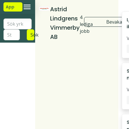
App
Astrid
4
Lindgrens
Bevaka fö
lediga
i
Vimmerby
jobb
Sök
AB
n