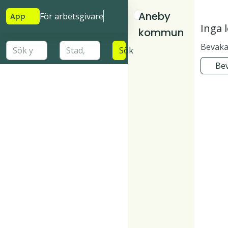
Aneby
För arbetsgivare
App
Inga 
kommun
Bevaka 
Sök
Bev