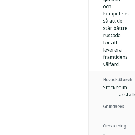
och
kompetens
så att de
står bättre
rustade
för att
leverera
framtidens
välfärd.
Huvudkontor
Storlek
Stockholm
-
anställ
Grundades
VD
-
-
Omsättning
-