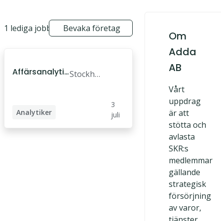
1 lediga jobb
Bevaka företag
Om
Adda
AB
Affärsanalytik
Stockhol
er
m
Vårt
uppdrag
3
Analytiker
är att
juli
stötta och
Dataanalytiker
avlasta
Business Analyst
SKR:s
medlemmar
Operativ analytiker
gällande
strategisk
försörjning
av varor,
tjänster