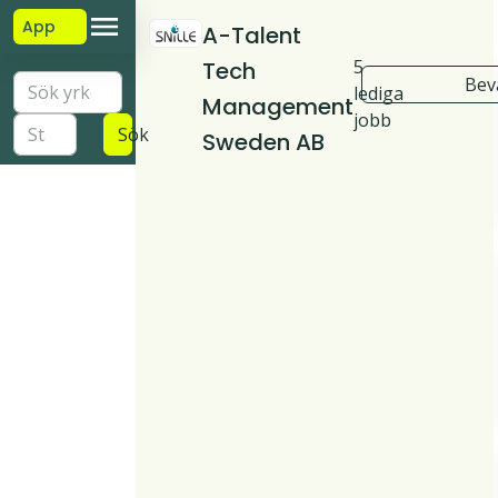
App
A-Talent
5
Tech
Bev
lediga
Management
jobb
Sök
Sweden AB