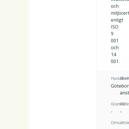
och
miljöcert
enligt
ISO
9
001
och
14
001.
Huvudkon
Stor
Götebo
-
anst
Grundade
VD
-
-
Omsättni