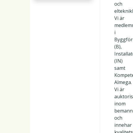
och
eltekni
Vi är
medlem
i
Byggför
(B),
Installa
(IN)
samt
Kompet
Almega.
Vi är
auktori
inom
bemann
och
innehar
kvalitets