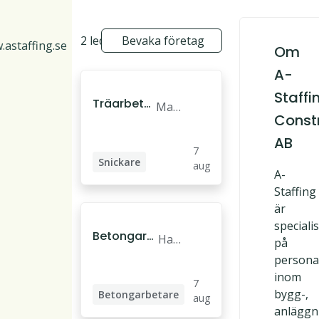
2 lediga jobb
Bevaka företag
astaffing.se
Om
A-
Staffi
Träarbetar
Mari
Const
e Mariesta
esta
d
d
AB
7
Snickare
aug
A-
Träarbetare
Staffing
är
speciali
Betongarb
Hal
på
etare Halla
mst
persona
nd
ad
inom
7
bygg-,
Betongarbetare
aug
anläggn