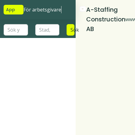
A-Staffing
För arbetsgivare
App
Construction
www.
AB
Sök