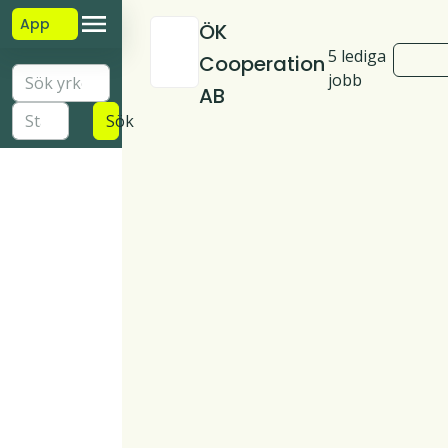
App
ÖK
5 lediga
Cooperation
jobb
AB
Sök