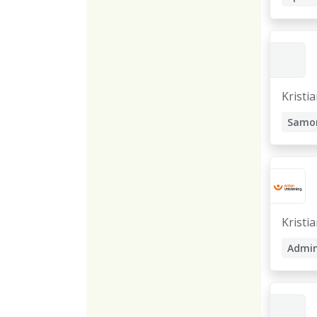
Kristi
Samo
Kristi