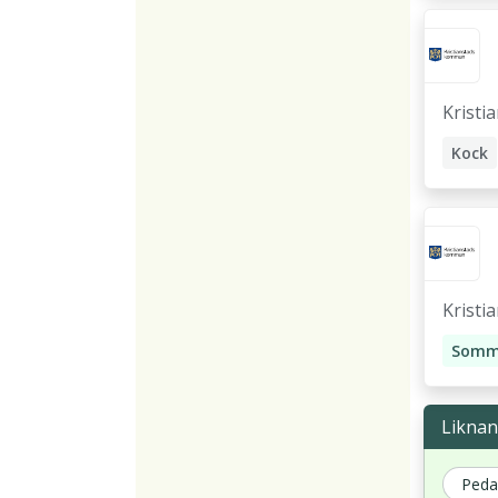
Kristi
Kock
Kristi
Somm
Liknan
Peda