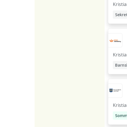
Kristi
Sekre
Kristi
Barns
Eleva
Kristi
d
Somm
Kock