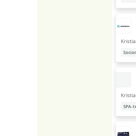
Kristi
Soci
Kristi
SPA-t