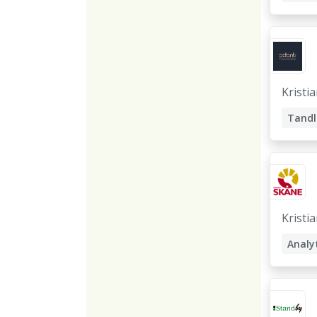
Kristi
Tandl
Kristi
Analy