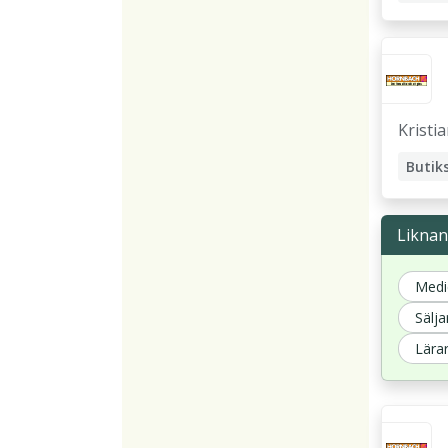
Kristi
Butiks
Liknan
Medi
Sälja
Lärar