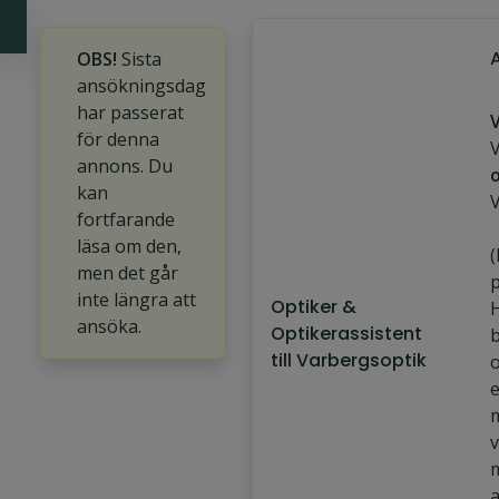
OBS!
Sista
ansökningsdag
har passerat
V
för denna
V
annons. Du
kan
fortfarande
läsa om den,
men det går
inte längra att
Optiker &
H
ansöka.
Optikerassistent
b
till Varbergsoptik
o
e
m
a