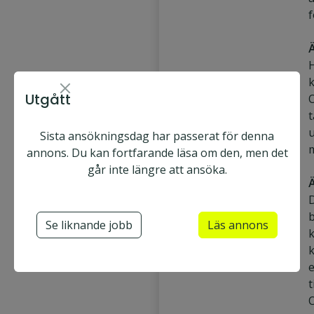
f
Ä
H
Varbergsoptik
Utgått
t
Varberg
Heltid
u
Sista ansökningsdag har passerat för denna
Ansök nu
annons. Du kan fortfarande läsa om den, men det
Utgått
går inte längre att ansöka.
Optiker
Optician
b
Se liknande jobb
Läs annons
k
Optikerassistent
k
Kontaktlinsoptiker
e
O