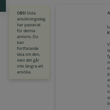
A
OBS!
Sista
ansökningsdag
har passerat
L
för denna
K
annons. Du
kan
V
fortfarande
t
läsa om den,
f
men det går
o
inte längra att
e
ansöka.
p
a
l
i
a
b