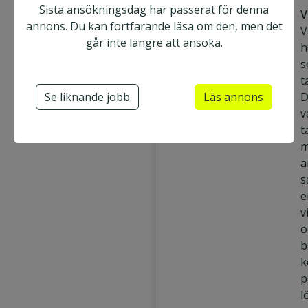
Sista ansökningsdag har passerat för denna
V
annons. Du kan fortfarande läsa om den, men det
V
Isopartner AB
går inte längre att ansöka.
h
Solna
Heltid
s
t
Ansök nu
Utgått
Se liknande jobb
Läs annons
D
v
Affärsbiträde
t
m
Kundmottagare
a
Lagerarbetare
s
Ordermottagare
e
v
Orderhanterare
o
Orderhandläggare
b
k
p
l