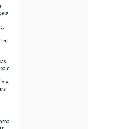
u
beta
att
eten
las
 team
inte
era
larna
är