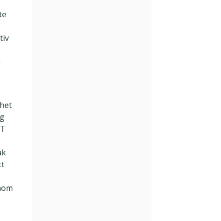
te
tiv
h
nhet
ng
ET
åk
tt
nom