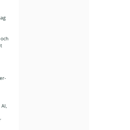
lag
 och
et
er-
 AI,
r