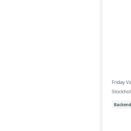
Friday V
Stockho
Backend
Softwar