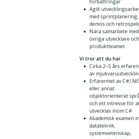
förbättringar
Agilt utvecklingsarbe
med sprintplanering,
demos och retrospek
Nära samarbete med
övriga utvecklare oc
produktteamet
Vi tror att du har
Cirka 2–5 års erfare
av mjukvaruutveckli
Erfarenhet av C#/.N
eller annat
objektorienterat spr
och ett intresse för a
utvecklas inom C#
Akademisk examen i
datateknik,
systemvetenskap,