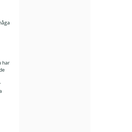
måga
u har
ade
r
a