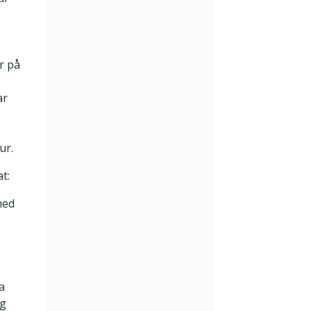
r på
ar
ur.
t:
med
a
ng