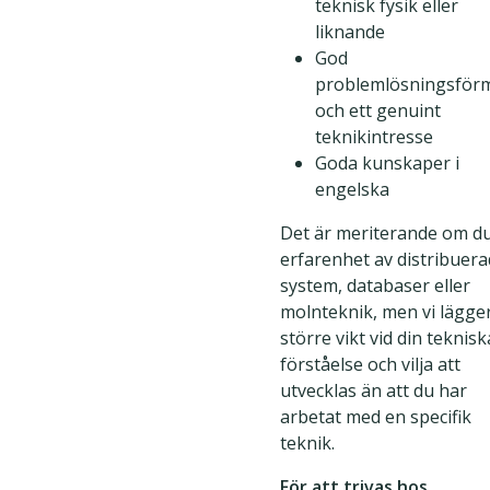
teknisk fysik eller
liknande
God
problemlösningsför
och ett genuint
teknikintresse
Goda kunskaper i
engelska
Det är meriterande om d
erfarenhet av distribuer
system, databaser eller
molnteknik, men vi lägge
större vikt vid din teknisk
förståelse och vilja att
utvecklas än att du har
arbetat med en specifik
teknik.
För att trivas hos