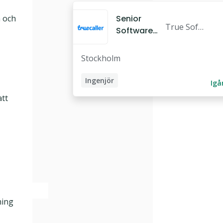
 och
Senior
True Soft
Software
ware Scan
Engineer,
dinavia AB
Backend
Stockholm
Ingenjör
Igå
Software Engineer
tt
Backend-utvecklare
ning