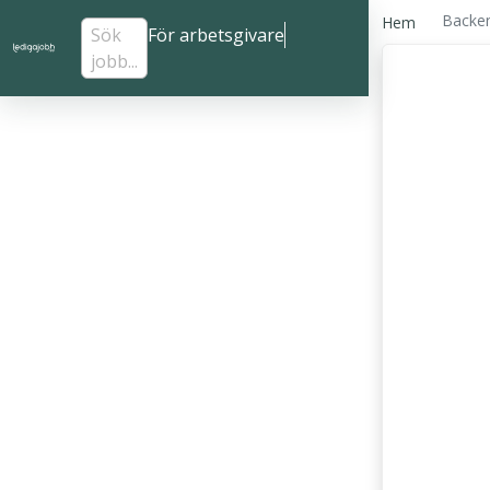
Backen
Hem
Sök
För arbetsgivare
jobb...