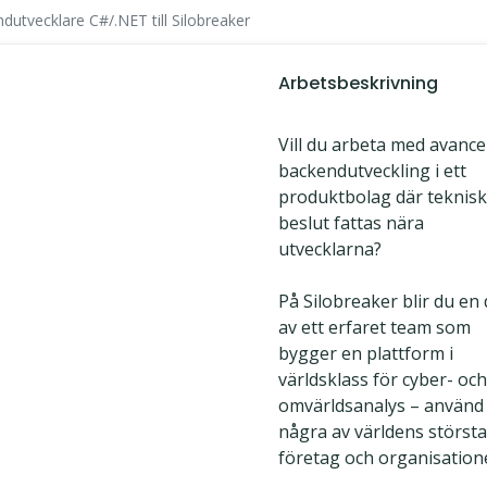
dutvecklare C#/.NET till Silobreaker
Arbetsbeskrivning
Vill du arbeta med avanc
backendutveckling i ett
produktbolag där teknis
beslut fattas nära
utvecklarna?
På Silobreaker blir du en 
av ett erfaret team som
bygger en plattform i
världsklass för cyber- och
omvärldsanalys – använd
några av världens största
företag och organisation