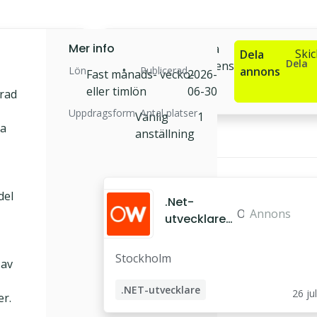
Mer info
Sök
Ansök via
Ski
Dela
Dela
jobbet
arbetsgivarens
Lön
Publicerad
annons
Fast månads- vecko-
2026-
hemsida
eller timlön
06-30
erad
Uppdragsform
Antal platser
Vanlig
1
ka
anställning
Liknande jobb
del
.Net-
O
Annons
utvecklare
d
till Amaceit
d
//
Stockholm
 av
w
Stockholm
o
.NET-utvecklare
26 jul
er.
r
k