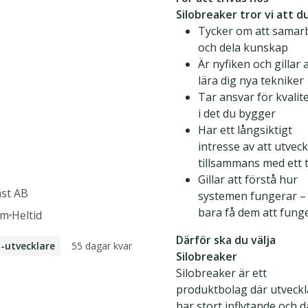
Silobreaker tror vi att d
Tycker om att samar
och dela kunskap
Är nyfiken och gillar 
lära dig nya tekniker
Tar ansvar för kvalit
i det du bygger
Har ett långsiktigt
intresse av att utveck
tillsammans med ett
Gillar att förstå hur
äst AB
systemen fungerar – 
bara få dem att fung
lm
Heltid
Därför ska du välja
55 dagar kvar
-utvecklare
Silobreaker
e Developer
Silobreaker är ett
produktbolag där utveck
har stort inflytande och d