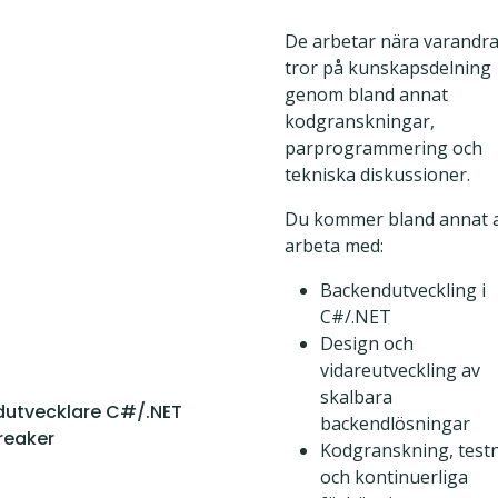
De arbetar nära varandra
tror på kunskapsdelning
genom bland annat
kodgranskningar,
parprogrammering och
tekniska diskussioner.
Du kommer bland annat a
arbeta med:
Backendutveckling i
C#/.NET
Design och
vidareutveckling av
skalbara
utvecklare C#/.NET
backendlösningar
breaker
Kodgranskning, test
och kontinuerliga