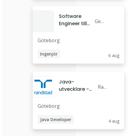
Software
Gepo
Engineer till
sit A
Geposit
B
Göteborg
Ingenjör
6 aug
Software Engineer
Software Developer
Java-
Ran
utvecklare -
dst
Konsult hos
ad
Randstad
Göteborg
AB
Digital
Java Developer
4 aug
Backend-utvecklare