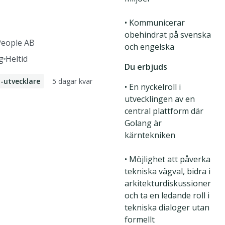
• Kommunicerar
obehindrat på svenska
People AB
och engelska
g
Heltid
Du erbjuds
5 dagar kvar
-utvecklare
• En nyckelroll i
utvecklingen av en
central plattform där
Golang är
kärntekniken
• Möjlighet att påverka
tekniska vägval, bidra i
arkitekturdiskussioner
och ta en ledande roll i
tekniska dialoger utan
formellt