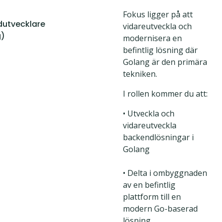
Fokus ligger på att
utvecklare
vidareutveckla och
g)
modernisera en
befintlig lösning där
Golang är den primära
tekniken.
I rollen kommer du att:
• Utveckla och
vidareutveckla
backendlösningar i
Golang
• Delta i ombyggnaden
av en befintlig
plattform till en
modern Go-baserad
lösning