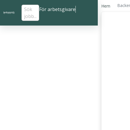
Backen
Hem
Sök
För arbetsgivare
jobb...