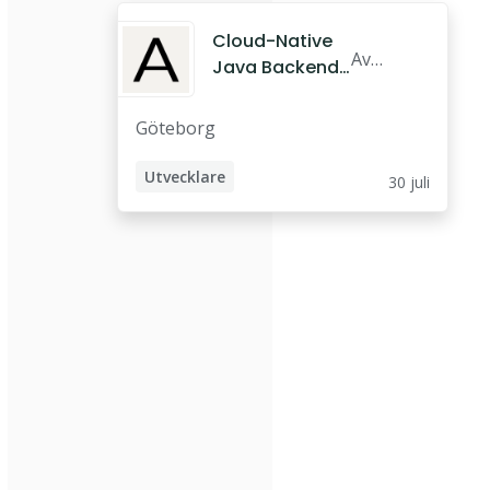
Cloud-Native
Ava
Java Backend
ron
Developer
AB
Göteborg
Utvecklare
30 juli
Java Developer
Backend-utvecklare