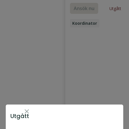
Ansök nu
Utgått
Koordinator
Sub Project Manager
Utgått