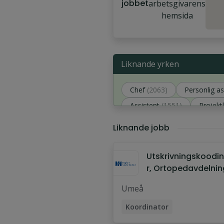
jobbet
arbetsgivarens
hemsida
Liknande yrken
Chef
(2063)
Personlig as
Assistent
(1551)
Projekt
Rådgivare
(179)
Liknande jobb
Utskrivningskoodi
r, Ortopedavdelnin
ROC, Umeå
Umeå
Koordinator