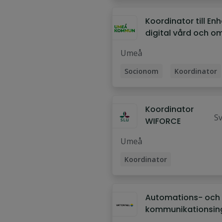
Koordinator till Enh
digital vård och o
Umeå
Socionom
Koordinator
Servicehandläggare
Biståndshandläggare
Koordinator
S
WIFORCE
ni
Umeå
Koordinator
Skogsmästare
Automations- och
kommunikationsin
Nord - Vattenfall