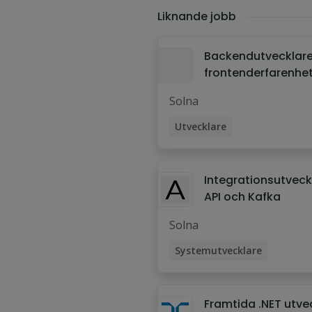
Programvaruutvecklare
(227)
Liknande jobb
Backendutvecklar
frontenderfarenhet 
Bank
Solna
Utvecklare
Backend-utvecklare
Integrationsutveck
API och Kafka
Solna
Systemutvecklare
Integrationsutvecklare
Framtida .NET utve