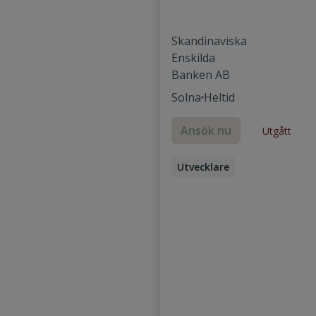
Skandinaviska
Enskilda
Banken AB
Solna
Heltid
Ansök nu
Utgått
Utvecklare
Java Developer
Backend-utvecklare