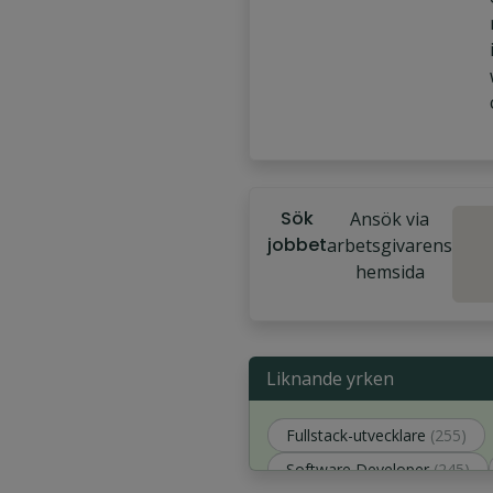
Sök
Ansök via
jobbet
arbetsgivarens
hemsida
Liknande yrken
Fullstack-utvecklare
(255)
Software Developer
(245)