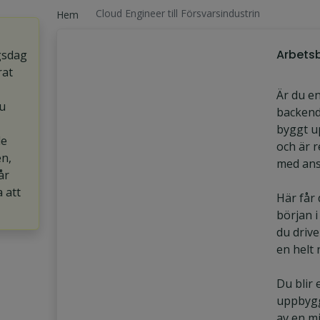
Cloud Engineer till Försvarsindustrin
Hem
Arbetsb
gsdag
rat
Är du e
u
backend
byggt u
de
och är r
en,
med ans
år
a att
Här får
början i
du drive
en helt 
Du blir 
uppbygg
av en mi