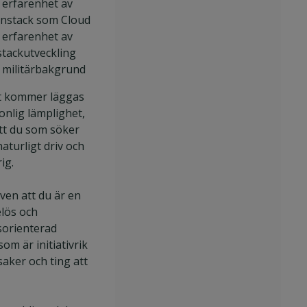
 erfarenhet av
nstack som Cloud
 erfarenhet av
lstackutveckling
 militärbakgrund
kt kommer läggas
onlig lämplighet,
att du som söker
naturligt driv och
ig.
även att du är en
elös och
sorienterad
om är initiativrik
saker och ting att