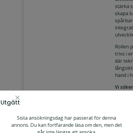
stärka 
skapa b
spårbar
integra
utveckl
Rollen 
trivs i 
där tekn
långsikt
hand i h
Vi söke
Har
elle
Utgått
civ
ino
Sista ansökningsdag har passerat för denna
sys
annons. Du kan fortfarande läsa om den, men det
elle
går inte längre att ansöka.