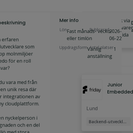
Mer info
Sök
Ansök via
eskrivning
jobbet
arbetsgivare
Lön
Publicerad
Fast månads- vecko-
2026-
hemsida
eller timlön
06-22
n erfaren
utvecklare som
Uppdragsform
Antal platser
Vanlig
1
pp molnmiljöer
anställning
edo för en roll
Liknande jobb
var?
 du vara med från
Junior
 en unik resa där
Embedded
r integrationen av
ecklare till
ny cloudplattform.
Globalt Bo
Lund
Lund
en nyckelperson i
Backend-utvecklare
naden och en del
Embedded Software Engineer
ljö med stora