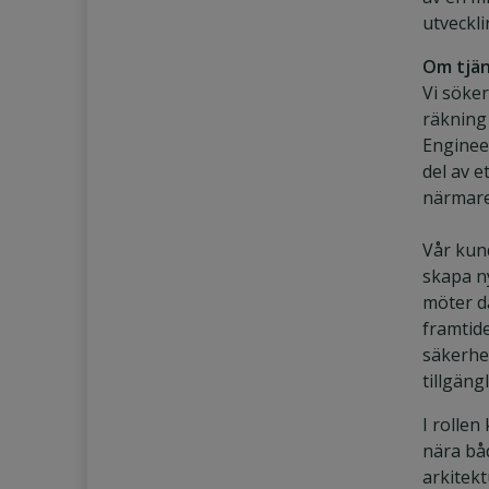
utveckli
Om tjän
Vi söker
räkning
Engineer
del av e
närmare
Vår kun
skapa n
möter d
framtid
säkerhe
tillgäng
I rolle
nära bå
arkitekt