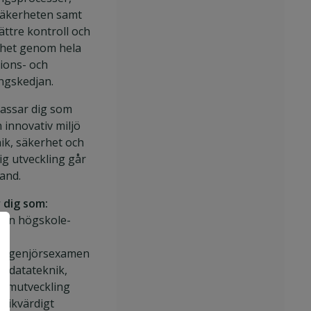
säkerheten samt
ättre kontroll och
het genom hela
tions- och
ingskedjan.
passar dig som
en innovativ miljö
ik, säkerhet och
ig utveckling går
and.
r dig som:
 en högskole-
r
ilingenjörsexamen
m datateknik,
temutveckling
r likvärdigt