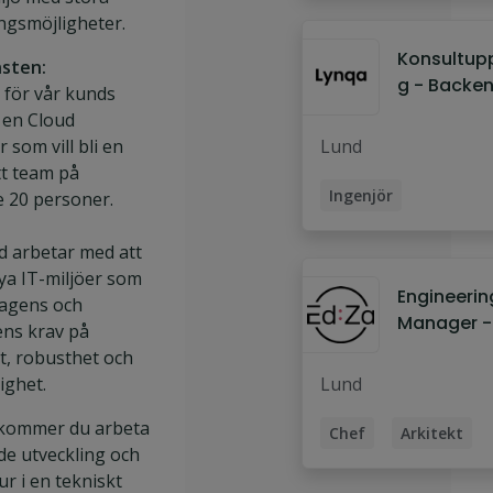
ngsmöjligheter.
Konsultup
sten:
g - Backe
 för vår kunds
Cloud Engi
 en Cloud
 som vill bli en
Lund
tt team på
Ingenjör
 20 personer.
Civilingenjör
d arbetar med att
Cloud Engineer
ya IT-miljöer som
Engineerin
agens och
Backend-utvecklare
Manager -
ens krav på
Fullstack-utvecklare
Product
t, robusthet och
Informatio
lighet.
Lund
Systems
n kommer du arbeta
Chef
Arkitekt
de utveckling och
Utvecklingschef
ur i en tekniskt