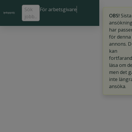
Sök
För arbetsgivare
OBS!
Sista
jobb...
ansöknin
har passe
för denna
annons. D
kan
fortfaran
läsa om d
men det g
inte längr
ansöka.