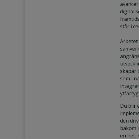
avancer
digitali
framtid
står i c
Arbetet 
samver
angrän
utveckl
skapar 
som i n
integrer
ytfartyg
Du blir 
impleme
den dri
bakom i
en helt