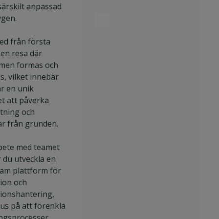
särskilt anpassad
ygen.
ed från första
 en resa där
rmen formas och
s, vilket innebär
år en unik
et att påverka
ktning och
ar från grunden.
bete med teamet
du utveckla en
m plattform för
tion och
tionshantering,
us på att förenkla
ingsprocesser,