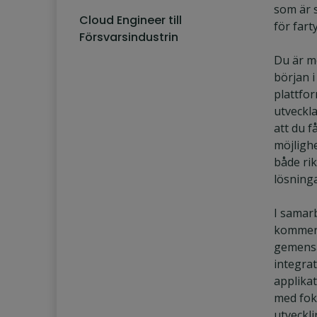
som är 
Cloud Engineer till
för fart
Försvarsindustrin
Du är m
början i
plattfo
utveckla
att du f
möjligh
både ri
lösning
I samar
kommer 
gemensa
integra
applika
med fok
utveckl