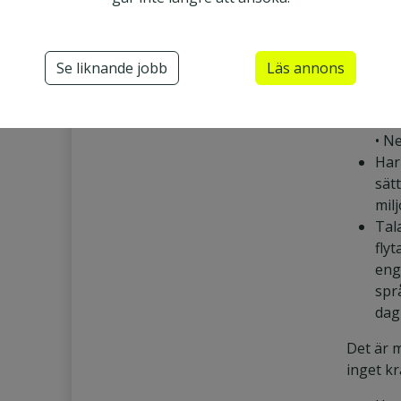
omr
Har
erf
Se liknande jobb
Läs annons
bac
gär
• N
Har
sät
mil
Tal
fly
eng
spr
dag
Det är 
inget k