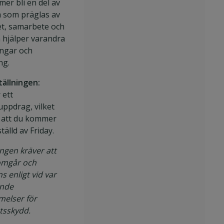
er bli en del av
m som präglas av
et, samarbete och
 hjälper varandra
ingar och
ng.
ällningen:
 ett
uppdrag, vilket
 att du kommer
tälld av Friday.
ngen kräver att
omgår och
 enligt vid var
ande
elser för
tsskydd.