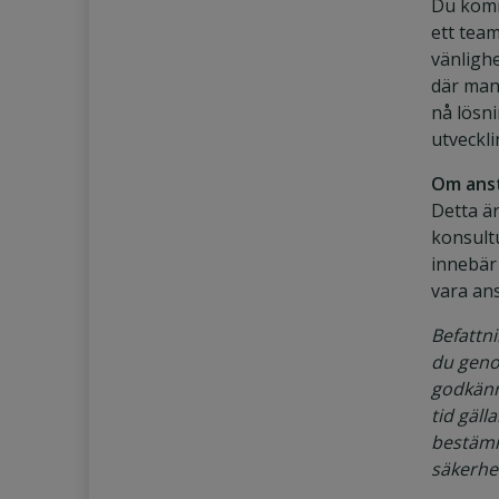
Du komm
ett tea
vänligh
där man
nå lösn
utveckli
Om anst
Detta är
konsult
innebär
vara ans
Befattni
du gen
godkänns
tid gäll
bestämm
säkerhe