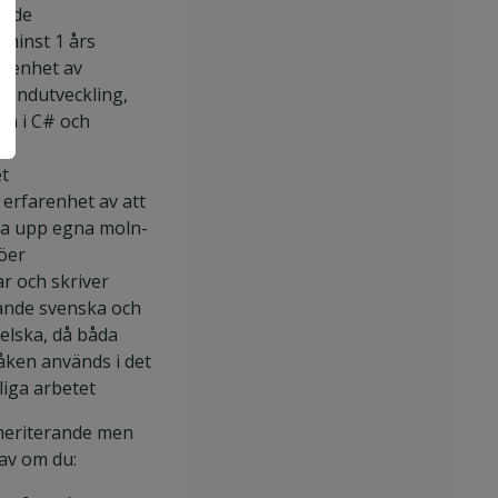
åde
 minst 1 års
arenhet av
kendutveckling,
na i C# och
et
 erfarenhet av att
ta upp egna moln-
jöer
ar och skriver
tande svenska och
elska, då båda
åken används i det
liga arbetet
meriterande men
rav om du: