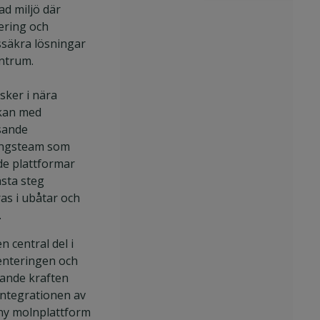
ad miljö där
Backend-utvecklare
sering och
Engineering Manager
ssäkra lösningar
entrum.
sker i nära
kan med
sande
ingsteam som
de plattformar
ästa steg
as i ubåtar och
.
en central del i
nteringen och
vande kraften
ntegrationen av
 ny molnplattform