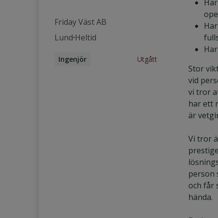
Har
ope
Friday Väst AB
Har
Lund
Heltid
ful
Har
Utgått
Ingenjör
Stor vi
Cloud Engineer
vid pers
Backend-utvecklare
vi tror 
har ett 
är vetgir
Vi tror 
prestig
lösning
person s
och får 
hända.