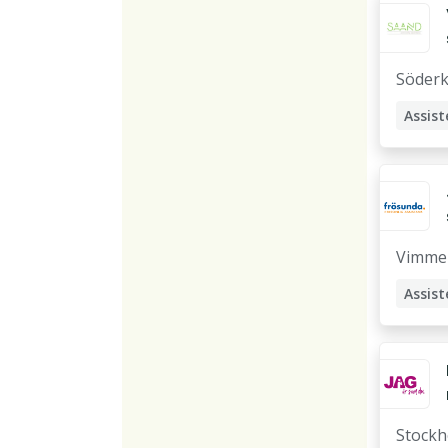
Söder
Assist
Stödp
Vimme
Assist
Stock