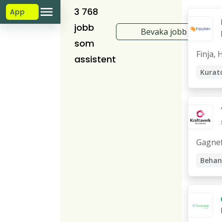
3 768
App
jobb
Bevaka jobb
som
Finja,
H
assistent
Kurat
Socio
Gagne
Behan