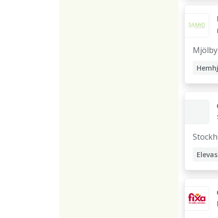
Mjölby
Hemhj
Avlös
Assist
Stödp
Stock
Elevas