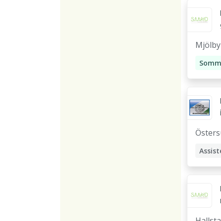
Mjölby
Somm
Assist
Stödp
Öster
Assist
Halls