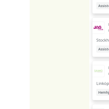
Assist
Stock
Assist
Linköp
Hemhj
Avlös
Assist