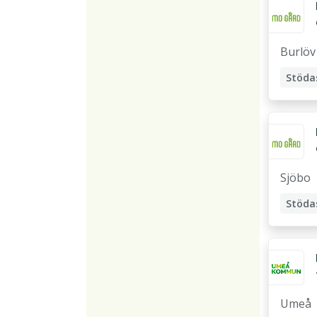
Stödp
Burlöv
Sjöbo
Umeå