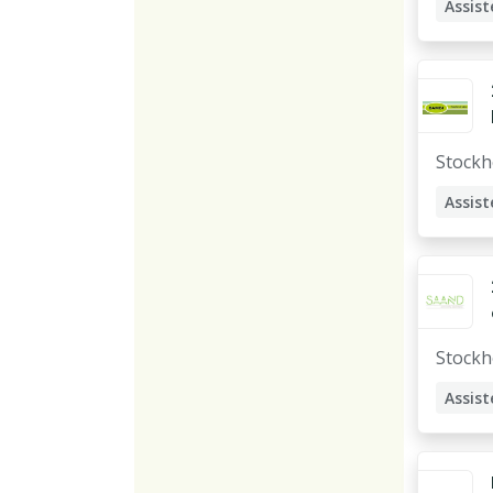
Assist
Stock
Assist
Arbet
Stock
Assist
Stödp