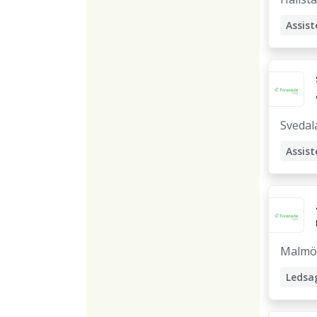
Assist
Svedal
Assist
Malmö
Ledsa
Assist