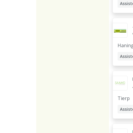
Assist
Hanin
Assist
Barns
Tierp
Assist