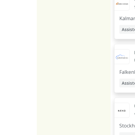
Kalma
Assist
Falken
Assist
Stock