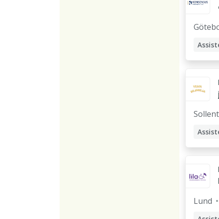
Göteb
Assist
Sollen
Assist
Lund
Assist