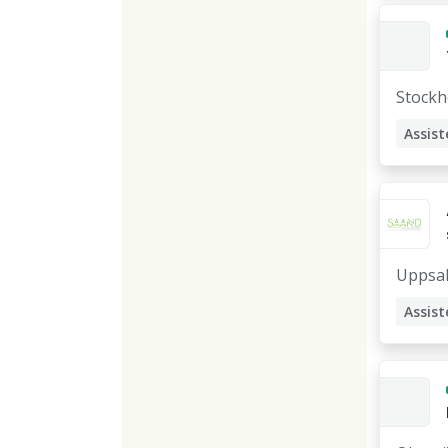
Stock
Assist
Uppsa
Assist
Stödp
Utvec