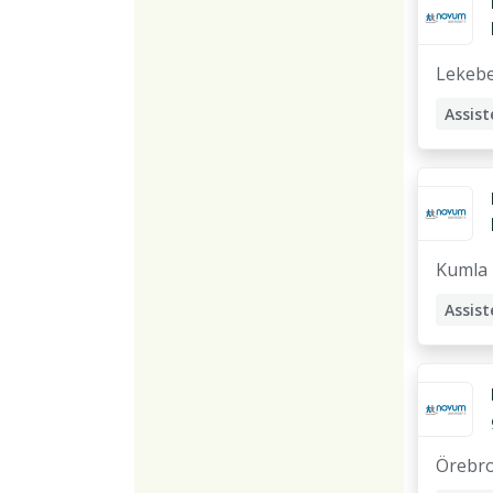
Assist
Stödp
Lekeb
Assist
Kumla
Assist
Örebr