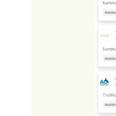
Karls
Assist
Sundsv
Assist
Stödp
Trollh
Assist