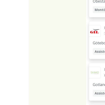
Obestä
Mont
Elmon
Assist
Elektr
Göteb
Assist
Gotlan
Assist
Stödp