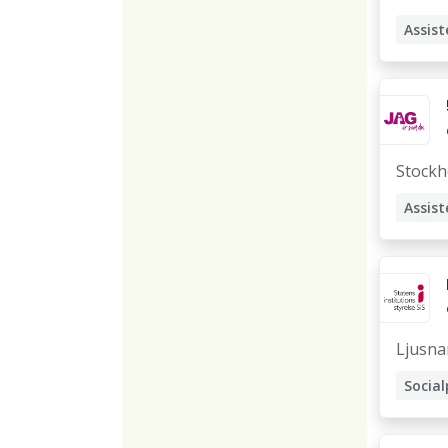
Assist
Stock
Assist
Rekry
Ljusna