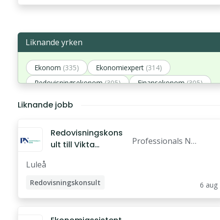
Liknande yrken
Ekonom
(335)
Ekonomiexpert
(314)
Redovisningsekonom
(305)
Finansekonom
(305)
Ekonomikonsult
(262)
Liknande jobb
Redovisningskons
Professionals No
ult till Vikta
rd Norra Norrlan
Partner AB!
Luleå
d AB
Redovisningskonsult
6 aug