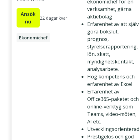
ekonomichef för en
verksamhet, gärna
Ansök
aktiebolag
22 dagar kvar
nu
Erfarenhet av att själv
göra bokslut,
Ekonomichef
prognos,
styrelserapportering,
Ekonomiansvarig
lön, skatt,
myndighetskontakt,
analysarbete.
Hög kompetens och
erfarenhet av Excel
Erfarenhet av
Office365-paketet och
online-verktyg som
Teams, video-möten,
AI etc.
Utvecklingsorienterad
Prestigelös och god