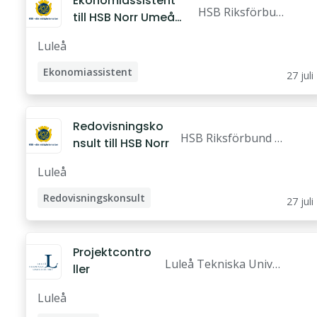
Ekonomiassistent
HSB Riksförbun
till HSB Norr Umeå
d ekonomisk fö
eller Luleå
Luleå
rening
Ekonomiassistent
27 juli
Redovisningsko
HSB Riksförbund e
nsult till HSB Norr
konomisk förening
Luleå
Redovisningskonsult
27 juli
Projektcontro
Luleå Tekniska Univer
ller
sitet
Luleå