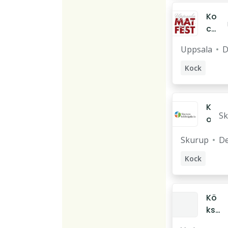
Ko
ck
/k
Uppsala
D
all
sk
Kock
än
Kallskänka
ka
K
Sk
o
ps
c
Skurup
k
De
k
ko
Kock
re
Kö
ksa
nsv