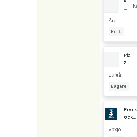
K
K
o
n
c
Åre
ot
k
B
Kock
Piz
za
ba
Luleå
ga
re
Bagare
Pizzabagare
Pool
ock
till
Växjö
målti