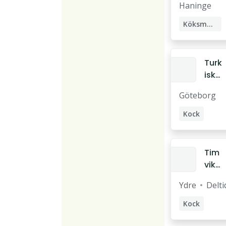
Haninge
äs
tar
Köksmästare
e
Turk
isk
grill
Göteborg
Koc
k
Kock
Grillkock
Tim
vik
arie
Ydre
Delti
kos
t
Kock