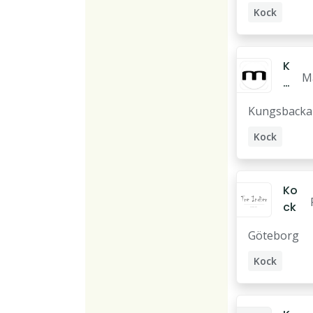
mö
a
Kock
A
À la carte kock
K
M
o
a
c
Kungsbacka
g
k
k
Kock
Ko
ck
Göteborg
Kock