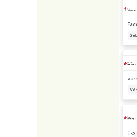
Fag
Sek
Vär
Eks