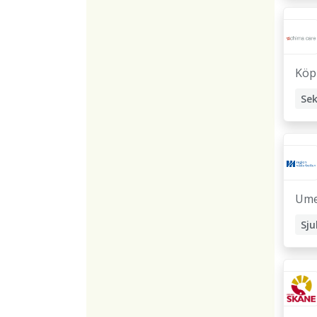
Köp
Sek
Um
Sju