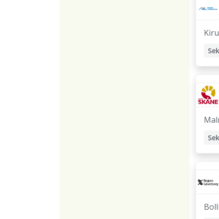
Kir
Sek
Ma
Sek
Bol