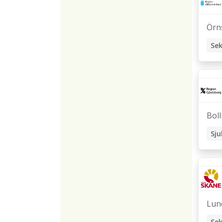
Örn
Sek
Bol
Sju
Lun
Sek