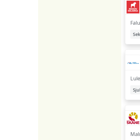
Fal
Sek
Lul
Sju
Ma