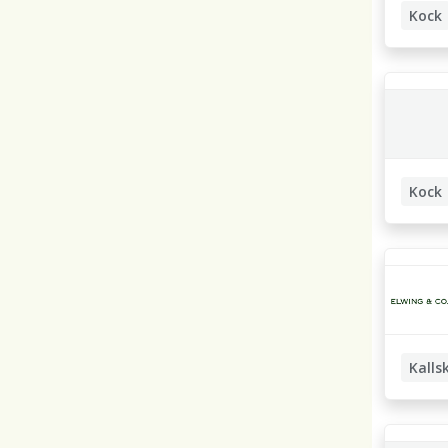
Kock
Kallskä
Kock
Kalls