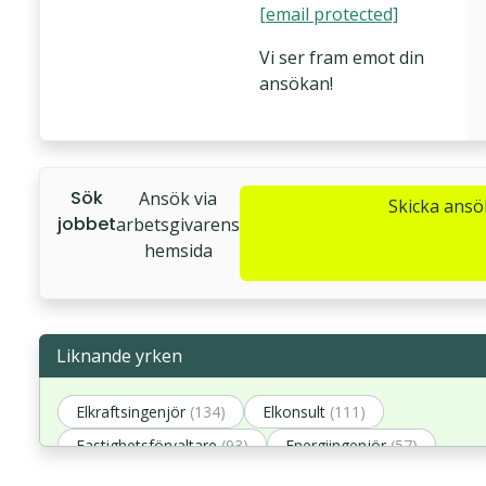
[email protected]
Vi ser fram emot din
ansökan!
Sök
Ansök via
Skicka ans
jobbet
arbetsgivarens
hemsida
Liknande yrken
Elkraftsingenjör
(134)
Elkonsult
(111)
Fastighetsförvaltare
(93)
Energiingenjör
(57)
Energitekniker
(40)