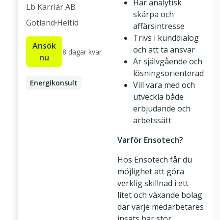
Har analytisk
Lb Karriär AB
skärpa och
Gotland
Heltid
affärsintresse
Trivs i kunddialog
Ansök
och att ta ansvar
8 dagar kvar
nu
Är självgående och
lösningsorienterad
Energikonsult
Vill vara med och
utveckla både
Kundkoordinator
erbjudande och
arbetssätt
Varför Ensotech?
Hos Ensotech får du
möjlighet att göra
verklig skillnad i ett
litet och växande bolag
där varje medarbetares
insats har stor