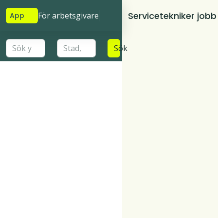
Servicetekniker jobb
För arbetsgivare
App
Sök