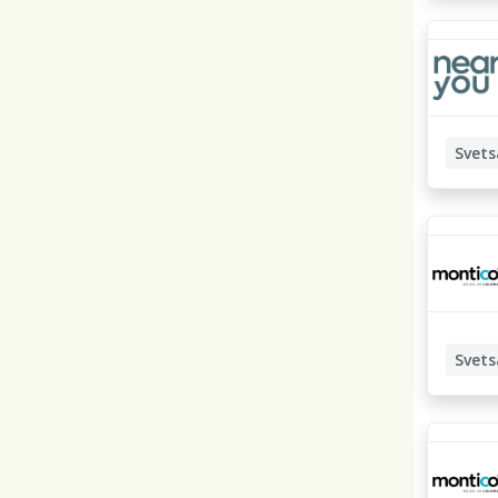
Svets
Manuell
Svets
Manuell