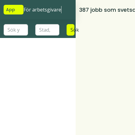
387 jobb som svets
För arbetsgivare
App
Sök