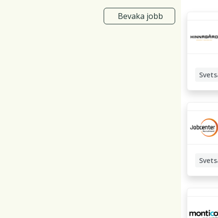
Bevaka jobb
Svets
MIG-sve
MAG-sv
Industr
Svets
Robotsv