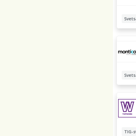
Svets
Manuell
Svets
Manuell
TIG-s