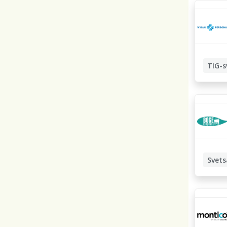
TIG-s
Manuell
Svets
Manuell