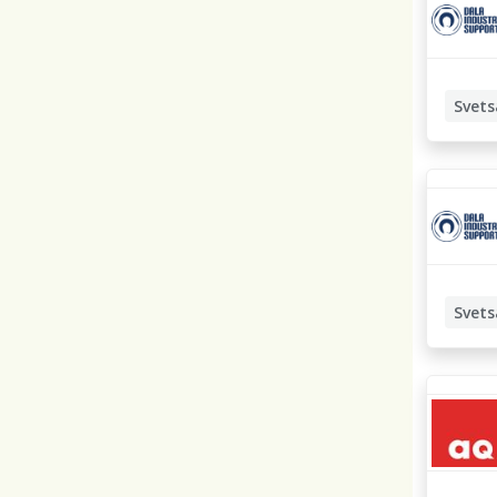
Svets
Manuell
Svets
Manuell