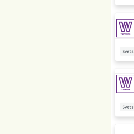
Manuell
Svets
Manuell
Svets
Robotsv
Manuell