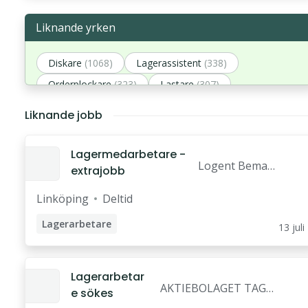
Liknande yrken
Diskare
(1068)
Lagerassistent
(338)
Orderplockare
(323)
Lastare
(307)
Leveranspersonal
(298)
Liknande jobb
Lagermedarbetare -
Logent Beman
extrajobb
ning AB
Linköping
Deltid
Lagerarbetare
13 juli
Lagerarbetar
AKTIEBOLAGET TAGE
e sökes
LINDBLOM