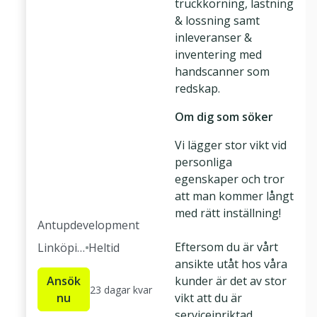
truckkörning, lastning
& lossning samt
inleveranser &
inventering med
handscanner som
redskap.
Om dig som söker
Vi lägger stor vikt vid
personliga
egenskaper och tror
att man kommer långt
med rätt inställning!
Antupdevelopment
Eftersom du är vårt
Linköpin
Heltid
ansikte utåt hos våra
g
Ansök
kunder är det av stor
23 dagar kvar
nu
vikt att du är
serviceinriktad,