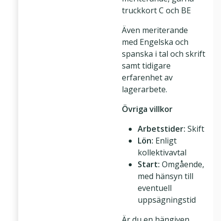
truckkort C och BE
Även meriterande
med Engelska och
spanska i tal och skrift
samt tidigare
erfarenhet av
lagerarbete.
Övriga villkor
Arbetstider:
Skift
Lön:
Enligt
kollektivavtal
Start:
Omgående,
med hänsyn till
eventuell
uppsägningstid
Är du en hängiven