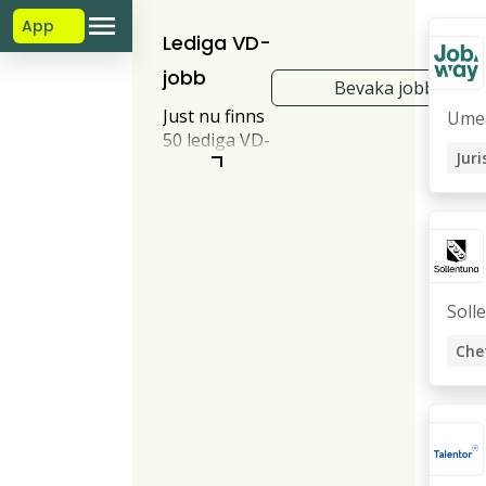
App
Lediga VD-
jobb
Bevaka jobb
Just nu finns
Ume
50 lediga VD-
Juri
jobb
annonserade
Soc
online.
Soll
Che