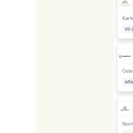
Karl
Öste
Norr