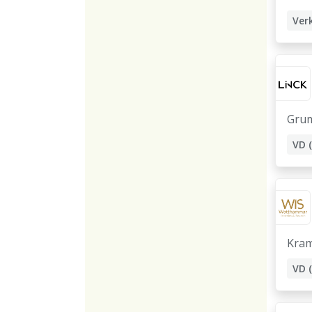
Gru
Kram