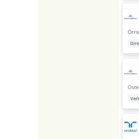
Ope
Örns
Dir
Öste