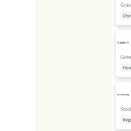
Gräs
Che
Göt
För
För
Stoc
Reg
Ope