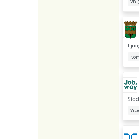
Ljun
Stoc
Vic