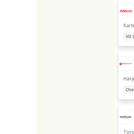
Karl
Härj
Che
Avd
Fas
Tors