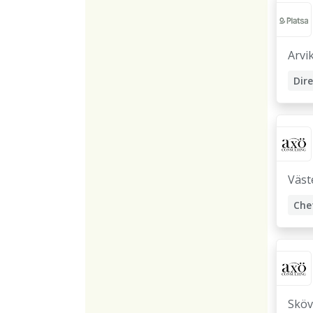
Arvi
Dir
Arb
Pro
Väst
Che
Pla
Reg
Sköv