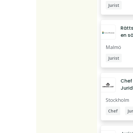
tsas
Jurist
er
Domare
Assessor
Rätt
en s
eller 
Malmö
kamm
tsas
Jurist
er
Domare
Assessor
Chef t
Jurid
onen
Stockholm
Arvs
n på
Chef
Jur
Kamm
Sektionsche
egiet