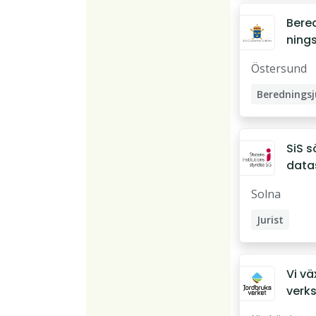
g
Bere
nings
urist
Östersund
SiS s
data
dsjur
Solna
till
enhe
Jurist
för
Verksjurist
Data
d
Vi vä
verks
r söke