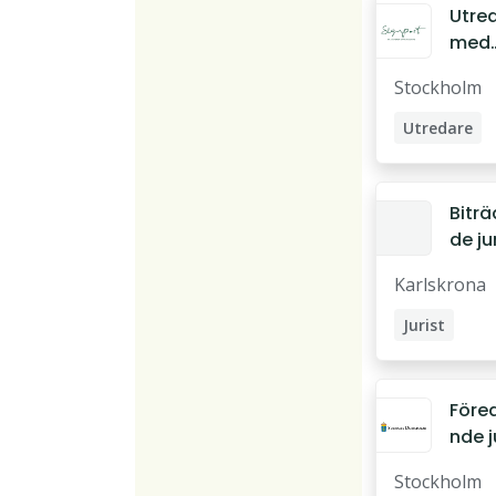
Utre
med
jurid
Stockholm
bakg
Utredare
Bitr
de ju
till
Karlskrona
Advo
byrå
Jurist
Före
nde j
till
Stockholm
Förva