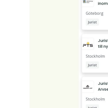
inom
fasti
Göteborg
srätt
ären
Jurist
Utredare
Lantmätar
Juris
till n
enhe
Stockholm
på P
Jurist
Projektleda
Jurist
Arvs
en p
Stockholm
Kam
llegi
Jurist