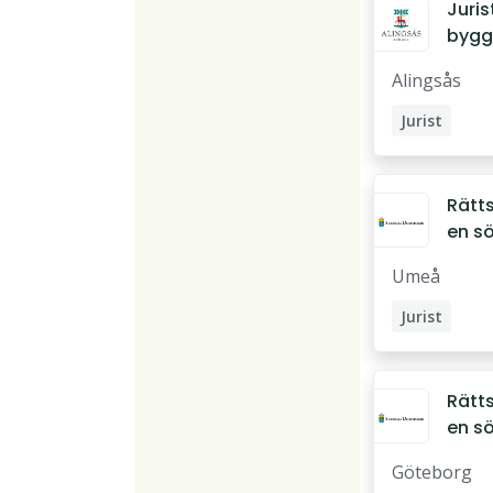
Juris
bygg
och m
Alingsås
till
stab
Jurist
ning
Rätt
en s
eller 
Umeå
kamm
tsas
Jurist
er
Domare
Assessor
Rätt
en s
eller 
Göteborg
kamm