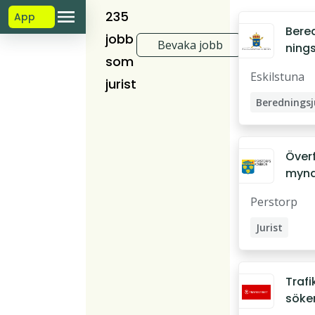
235
App
Bere
jobb
Bevaka jobb
nings
som
urist
Eskilstuna
jurist
Över
mynd
andl
Perstorp
are
Jurist
Utredare
Trafi
söke