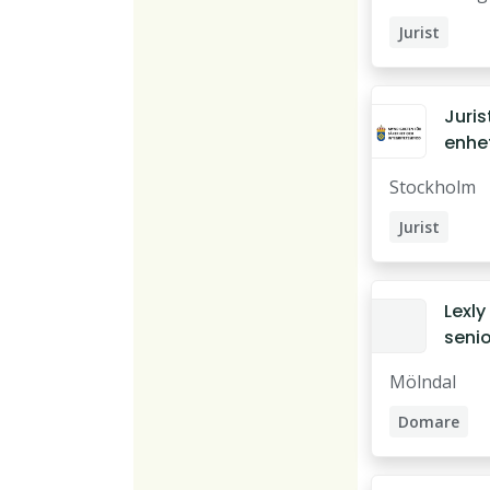
st
Jurist
Jurist
enhe
för
Stockholm
tillsy
över
Jurist
heml
tvån
mede
Lexly
senio
famil
Mölndal
rist 
proc
Domare
enhe