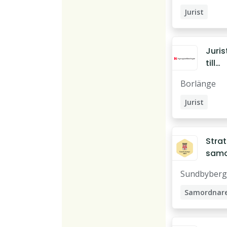
srätt
Jurist
Stoc
Juris
till
Borl
Borlänge
ge
Jurist
Ombudsma
Strat
samo
e till
Sundbyberg
nyin
funkt
Samordnar
mot
Företagsjur
oege
eter