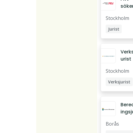
söke
data
Stockholm
ydds
rist
Jurist
IT-jurist
Samordnar
Verks
urist
Stockholm
Verksjurist
Bere
ingsj
st
Borås