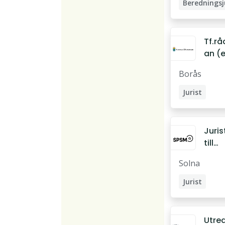
Tf.r
an (
eller
Borås
flera
Jurist
Domare
Juris
till
Rätt
Solna
nhet
n
Jurist
SPS
Utre