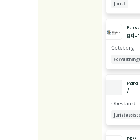
Mal
Jurist
Domare
Förva
gsjur
till
Göteborg
försk
örval
gen
Para
/
Juris
Obestämd o
isten
(dis
Juristassist
PRV