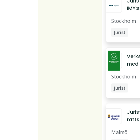
Jurist
IMY:s
tills
Stockholm
ksam
inom
Jurist
priva
sekt
Verks
med 
på AI
Stockholm
frågor
Kung
Jurist
bibli
Verksjurist
Jurist
rätt
inge
Malmö
place