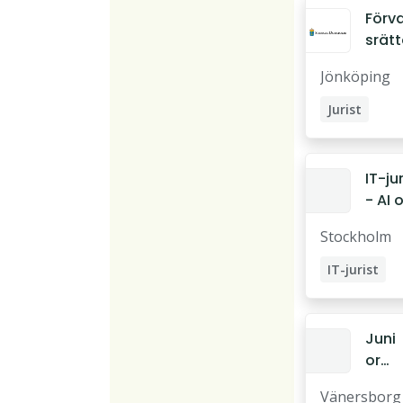
Förva
srätt
Jönk
Jönköping
söke
före
Jurist
de ju
IT-jur
- AI 
Info
Stockholm
ions
rhet
IT-jurist
Projektleda
Juni
or
Juri
Vänersborg