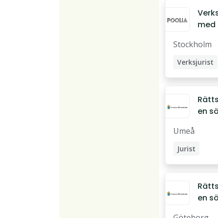
Verks
med 
på a
Stockholm
och
upph
Verksjurist
sjuri
Rätt
en s
kvali
Umeå
juris
inrik
Jurist
data
Verksjurist
Rätt
en s
kvali
Göteborg