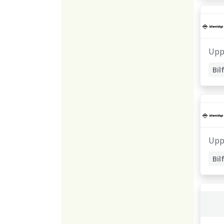
Upp
Bil
Upp
Bil