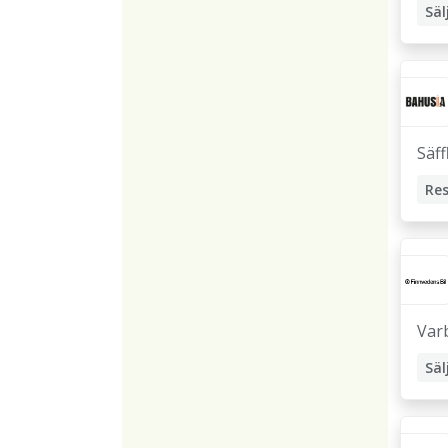
Säl
Bil
Säff
Var
Säl
Bil