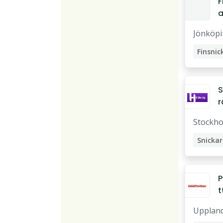
F
a
b
Jönköp
a
Finsnic
Möbels
S
r
e
Stockh
Snickar
Träarb
P
t
S
Upplan
e