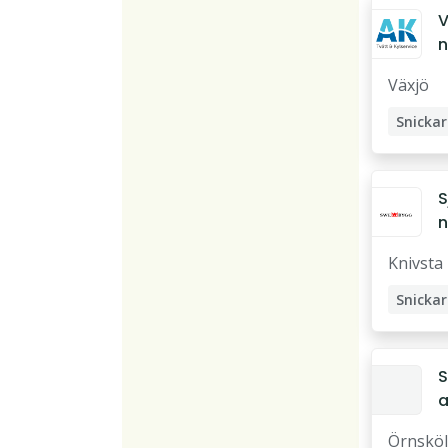
V
n
v
Växjö
n
ö
Snickar
k
Teknik
V
Mekani
S
Install
S
Service
Knivsta
Snickar
S
a
Ö
Örnsköl