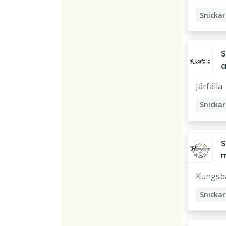
Snickar
Träarb
S
a
Järfälla
Snickar
S
t
Kungsb
g
s
Snickar
a
Stenmo