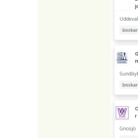
j
A
Uddeval
Snickar
Rörläg
Butikss
G
ö
Sundby
Snickar
Gipsmo
O
r 
t
Gnosjö
t