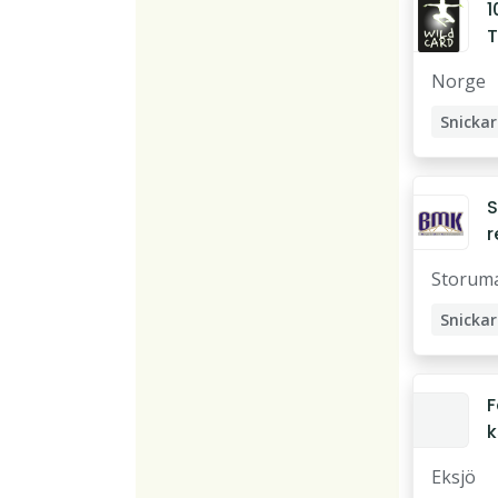
1
T
D
Norge
Ä
S
Snickar
Träarb
S
r
Storum
a
r
Snickar
F
k
c
Eksjö