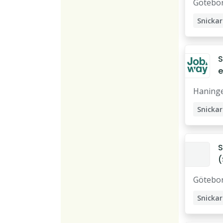
Götebo
Snickar
S
e
Haning
Snickar
S
(
d
Götebo
Snickar