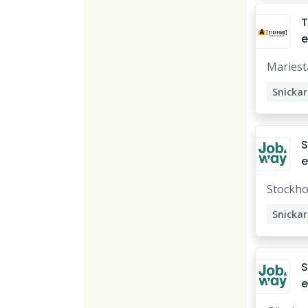
T
e
M
Mariest
Snickar
Träarb
S
e
Stockh
Snickar
S
e