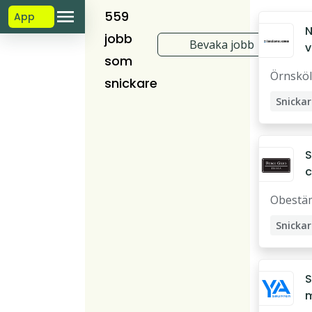
559
App
N
jobb
Bevaka jobb
v
som
r
Örnsköl
snickare
Snickar
Naturv
S
c
r
Obestä
Snickar
S