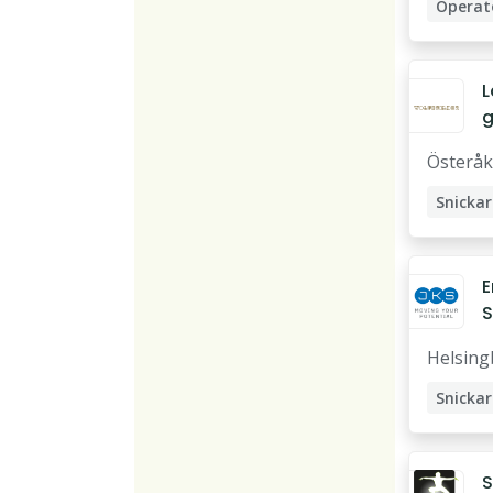
Operat
Maskin
Maskin
L
s
Österåk
a
Snickar
E
S
ti
Helsing
H
Snickar
S