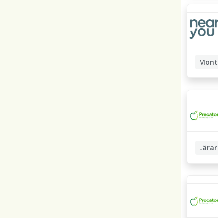
Mont
Lärar
Inredni