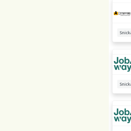
Snick
Träarb
Snick