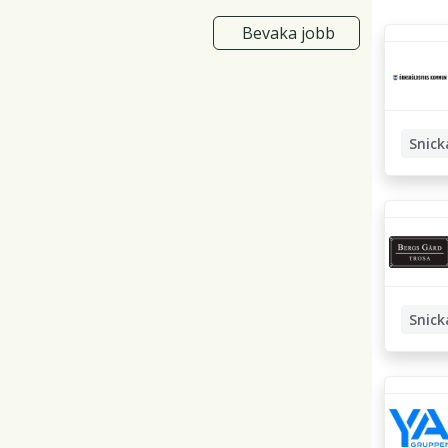
Bevaka jobb
Snick
Naturv
Snick