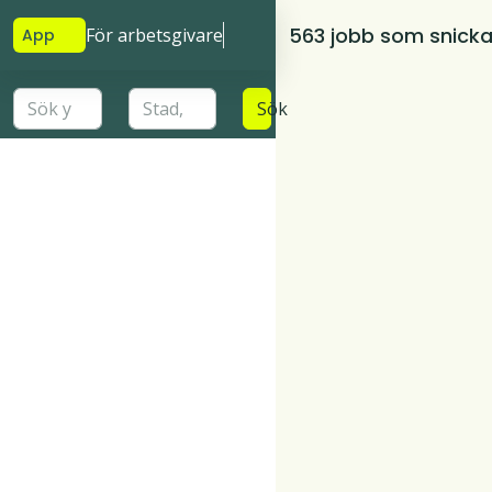
563 jobb som snicka
För arbetsgivare
App
Sök