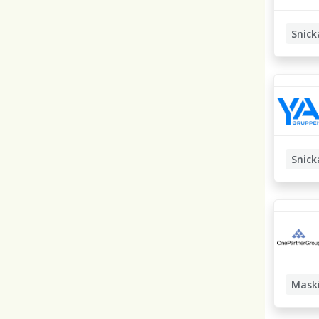
Snick
Snick
Arbetsl
Maski
Maskin