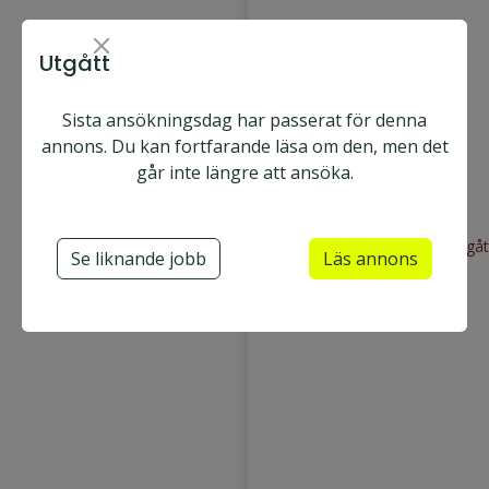
Utgått
Sista ansökningsdag har passerat för denna
annons. Du kan fortfarande läsa om den, men det
Sanandum AB
går inte längre att ansöka.
Distans
Heltid
Ansök nu
Utgåt
Se liknande jobb
Läs annons
Sjuksköterska
Psykiatrisjuksköterska