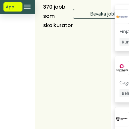
370 jobb
App
Bevaka jobb
som
skolkurator
Finj
Kur
So
Soc
Gag
Beh