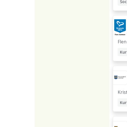
So
Sko
Flen
Kur
Sko
Kris
Kur
Sko