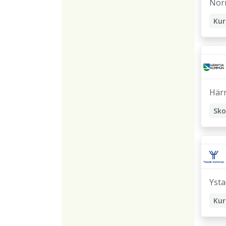
Norr
Kur
Sko
Här
Sko
Ysta
Kur
Sko