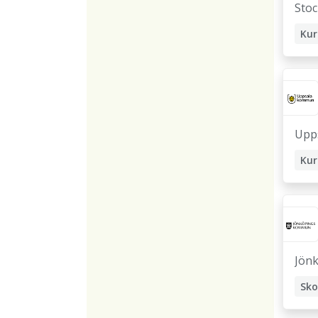
Sto
Kur
Sko
Upp
Kur
Sko
Jön
Sko