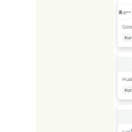
Göt
Kur
Sko
Hud
Kur
Sko
Lax