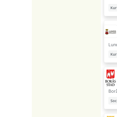
Kur
Sko
Lun
Kur
So
Sko
Bor
So
Sko