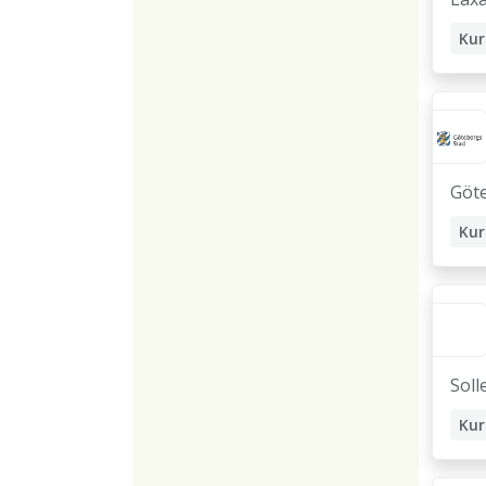
Kur
Sko
Göt
Kur
Sko
Soll
Kur
Sko