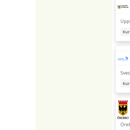
Upp
Kur
Sko
Sved
Kur
Sko
Öre