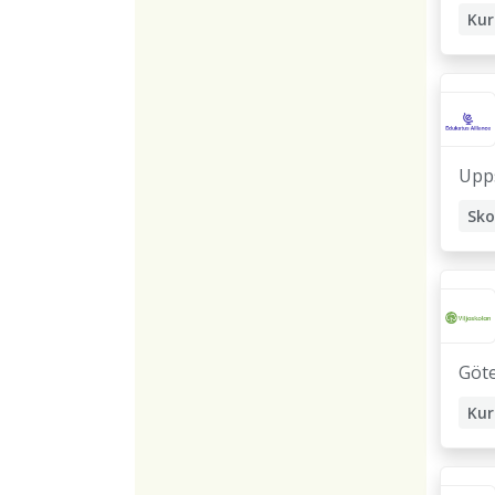
Kur
Sko
Upp
Sko
Göt
Kur
Sko