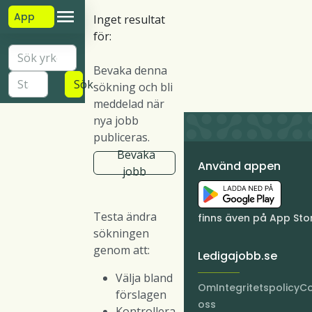
App
Inget resultat
för:
Bevaka denna
Sök
sökning och bli
meddelad när
nya jobb
publiceras.
Bevaka
Använd appen
jobb
Testa ändra
finns även på App Sto
sökningen
genom att:
Ledigajobb.se
Välja bland
Om
Integritetspolicy
Co
förslagen
oss
Kontrollera