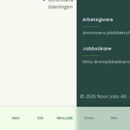
stavningen
Arbetsgivare
Annonsera jobb
Rekry
Jobbsökare
Hitta drömjobbet
Karri
© 2026 Noor Jobs AB. 
Hem
Sök
Mina jobb
Konto
Mer