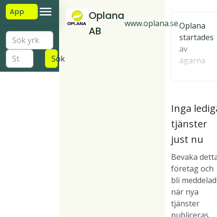
App
Oplana
www.oplana.se
Oplana
AB
startades
av
Sök
ägarna
2003 och
har
sedan
Hu
Sto
Inga ledig
dess varit
vud
rlek
en
tjänster
kon
-
kompete
tor
an
just nu
nspartne
St
stä
r till
Bevaka dett
oc
lld
elektroni
företag och
kh
a
kindustri
bli meddelad
ol
n och en
när nya
m
del andra
tjänster
sektorer
Gru
VD
publiceras.