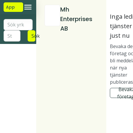
App
Mh
Inga led
Enterprises
tjänster
AB
just nu
Sök
Bevaka de
företag o
bli medde
när nya
tjänster
publiceras
Bevak
företa