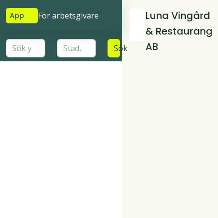
Luna Vingård
För arbetsgivare
App
& Restaurang
AB
Sök