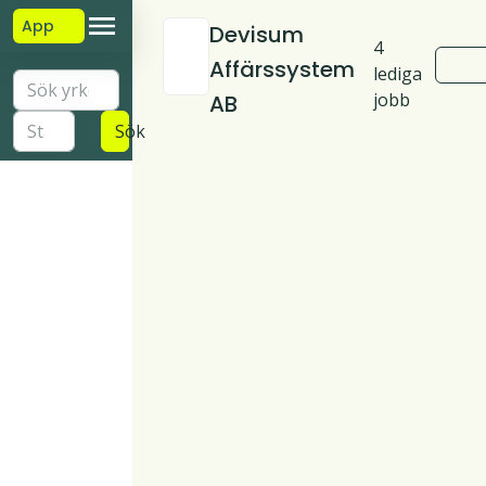
App
Devisum
4
Affärssystem
lediga
jobb
AB
Sök