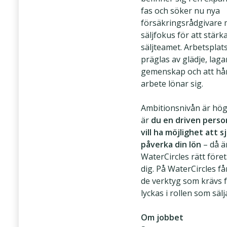
fas och söker nu nya
försäkringsrådgivare
säljfokus för att stärk
säljteamet. Arbetsplat
präglas av glädje, laga
gemenskap och att hå
arbete lönar sig.
Ambitionsnivån är hög
är
du en driven pers
vill ha möjlighet att sj
påverka din lön
– då ä
WaterCircles rätt före
dig. På WaterCircles få
de verktyg som krävs f
lyckas i rollen som sälj
Om jobbet