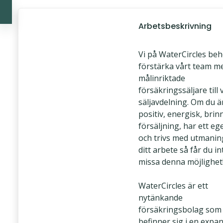
Arbetsbeskrivning
Vi på WaterCircles be
förstärka vårt team m
målinriktade
försäkringssäljare till 
säljavdelning. Om du ä
positiv, energisk, brin
försäljning, har ett ege
och trivs med utmanin
ditt arbete så får du in
missa denna möjlighet
WaterCircles är ett
nytänkande
försäkringsbolag som
befinner sig i en expan