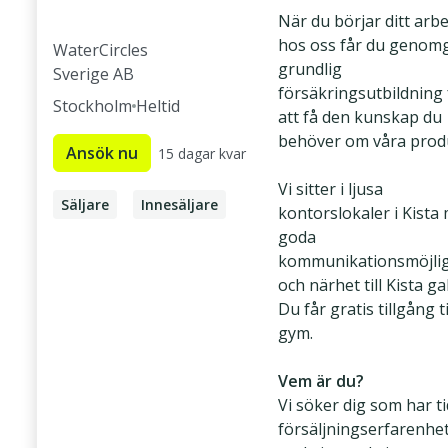
När du börjar ditt arb
hos oss får du genom
WaterCircles
grundlig
Sverige AB
försäkringsutbildning 
Stockholm
Heltid
att få den kunskap du
behöver om våra prod
Ansök nu
15 dagar kvar
Vi sitter i ljusa
Säljare
Innesäljare
kontorslokaler i Kista
goda
Telefonförsäljare
kommunikationsmöjli
Försäkringssäljare
och närhet till Kista gal
Försäkringsrådgivare
Du får gratis tillgång ti
gym.
Försäkringsförmedlare
Vem är du?
Vi söker dig som har t
försäljningserfarenhe