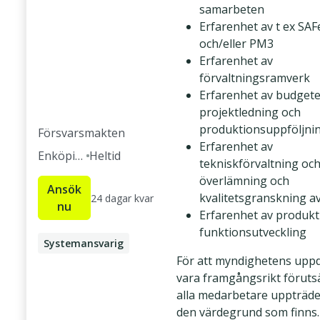
samarbeten
Erfarenhet av t ex SAFe
och/eller PM3
Erfarenhet av
förvaltningsramverk
Erfarenhet av budgete
projektledning och
produktionsuppföljni
Försvarsmakten
Erfarenhet av
Enköpin
Heltid
tekniskförvaltning och
g
överlämning och
Ansök
kvalitetsgranskning a
24 dagar kvar
nu
Erfarenhet av produkt
funktionsutveckling
Systemansvarig
För att myndighetens upp
Product Manager
vara framgångsrikt förutsä
alla medarbetare uppträde
den värdegrund som finns.