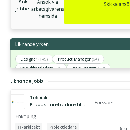
Sök
Ansök via
Skicka ans
jobbet
arbetsgivarens
hemsida
Liknande yrken
Designer
(149)
Product Manager
(64)
Utvecklingsledare
(60)
Produktägare
(59)
Produktutvecklare
(51)
Liknande jobb
Teknisk
Försvars
Produktföreträdare till
makten
Logistik IT
Enköping
IT-arkitekt
Projektledare
6 juli