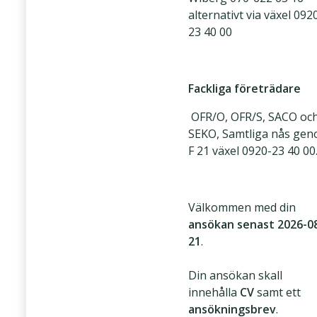
alternativt via växel 092
23 40 00
Fackliga företrädare
OFR/O, OFR/S, SACO oc
SEKO, Samtliga nås ge
F 21 växel 0920-23 40 00
Välkommen med din
ansökan senast 2026-0
21
.
Din ansökan skall
innehålla
CV
samt ett
ansökningsbrev
.