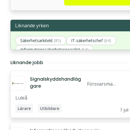
Liknande yrken
Säkerhetsarkitekt
(85)
IT-säkerhetschef
(64)
Informationssäkerhetsspecialist
(64)
Informationssäkerhetschef
(64)
Liknande jobb
Informationssäkerhetssamordnare
(63)
Signalskyddshandläg
Försvarsmakt
gare
en
Luleå
Lärare
Utbildare
7 juli
IT-säkerhetsansvarig