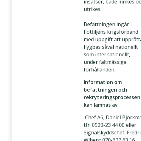
insatser, både inrikes o
utrikes.
Befattningen ingår i
flottiljens krigsförband
med uppgift att upprätt
flygbas såväl nationellt
som internationellt,
under fältmässiga
förhållanden.
Information om
befattningen och
rekryteringsprocessen
kan lämnas av
Chef A6, Daniel Björkm
tfn 0920-23 44 00 eller
Signalskyddschef, Fredr
Wiberg 070-622 63 16