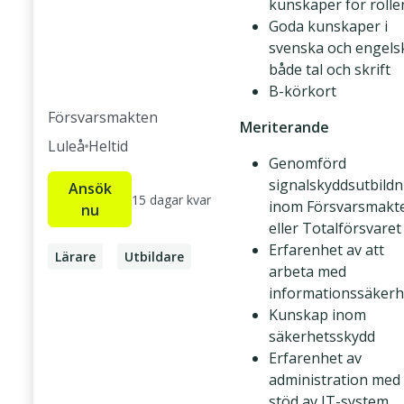
kunskaper för rolle
Goda kunskaper i
svenska och engelsk
både tal och skrift
B-körkort
Försvarsmakten
Meriterande
Luleå
Heltid
Genomförd
signalskyddsutbildn
Ansök
15 dagar kvar
inom Försvarsmakt
nu
eller Totalförsvaret
Erfarenhet av att
Lärare
Utbildare
arbeta med
Signalskyddschef
informationssäkerh
Kunskap inom
IT-säkerhetsansvarig
säkerhetsskydd
Erfarenhet av
administration med
stöd av IT-system