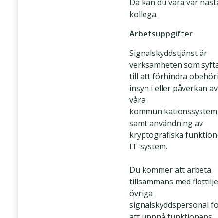
Då kan du vara vår näst
kollega.
Arbetsuppgifter
Signalskyddstjänst är
verksamheten som syft
till att förhindra obehör
insyn i eller påverkan av
våra
kommunikationssystem
samt användning av
kryptografiska funktione
IT-system.
Du kommer att arbeta
tillsammans med flottilj
övriga
signalskyddspersonal f
att uppnå funktionens