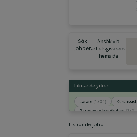
Sök
Ansök via
jobbet
arbetsgivarens
hemsida
Liknande yrken
Lärare
(1304)
Kursassist
Biträdande handledare
(340)
Studiehandledare
(312)
Liknande jobb