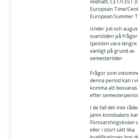
midnatt, CET/CEST (
European Time/Cent
European Summer T
Under juli och augus
svarstiden på frågo
tjänsten vara längre
vanligt på grund av
semestertider.
Frågor som inkomm
denna period kan i vi
komma att besvaras 
efter semesterperiod
I de fall det inte råde
jämn könsbalans ka
Försvarshögskolan vi
eller i stort sätt lika
kvalifikationer hos d