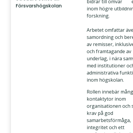
bidrar till omvärlds
Försvarshögskolan
inom högre utbildni
forskning.
Arbetet omfattar äv
samordning och ber
av remisser, inklusiv
och framtagande av
underlag, i nära sa
med institutioner oc
administrativa funkt
inom högskolan.
Rollen innebär mån
kontaktytor inom
organisationen och s
krav på god
samarbetsförmåga,
integritet och ett