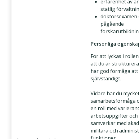
erfarenhet av ar
statlig förvaltni
doktorsexamen e
pågående
forskarutbildni
Personliga egenska
För att lyckas i rollen
att du är strukturer
har god förmåga att
självständigt.
Vidare har du mycke
samarbetsförmåga oc
en roll med varieran
arbetsuppgifter och
samverkar med akad
militära och administ
funktioner.