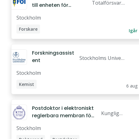
Totalförsvare
till enheten för
ts Forskningsi
Totalförsvarskoncep
Stockholm
nstitut, Foi
t
Forskare
Igår
Forskningsassist
Stockholms Univer
ent
sitet
Stockholm
Kemist
6 aug
Forskningsassistent
Postdoktor i elektroniskt
Kungliga
reglerbara membran för
Tekniska
digitaliserad separation
Stockholm
högskola
n