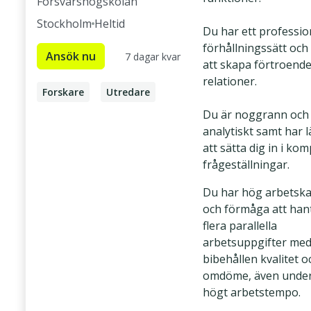
Försvarshögskolan
Stockholm
Heltid
Du har ett professio
förhållningssätt oc
Ansök nu
7 dagar kvar
att skapa förtroende
relationer.
Forskare
Utredare
Du är noggrann och
Doktorand
analytiskt samt har l
Forskningsadministratör
att sätta dig in i ko
frågeställningar.
Du har hög arbetska
och förmåga att han
flera parallella
arbetsuppgifter me
bibehållen kvalitet o
omdöme, även under 
högt arbetstempo.