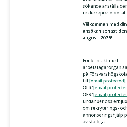
sökande anställa de
underrepresenterat 
Välkommen med din
ansökan senast den
augusti 2026!
För kontakt med
arbetstagarorganis
på Försvarshögskola
till
[email protected]
,
OFR/
[email protecte
OFR/
[email protecte
undanber oss erbju
om rekryterings- oc
annonseringshjälp 
av statliga