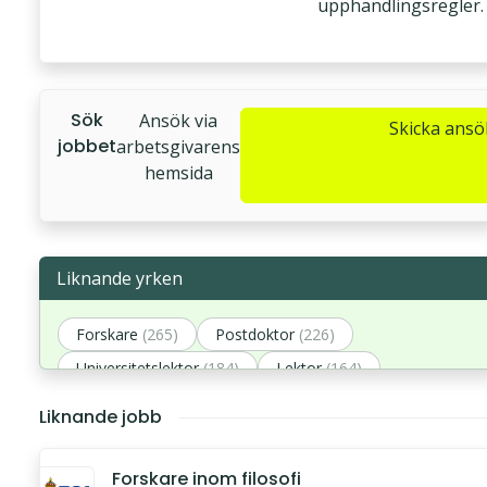
upphandlingsregler.
Sök
Ansök via
Skicka ans
jobbet
arbetsgivarens
hemsida
Liknande yrken
Forskare
(265)
Postdoktor
(226)
Universitetslektor
(184)
Lektor
(164)
Biträdande professor
(162)
Liknande jobb
Forskare inom filosofi