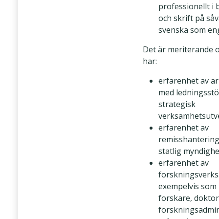
professionellt i 
och skrift på såv
svenska som en
Det är meriterande 
har:
erfarenhet av a
med ledningsstöd
strategisk
verksamhetsutv
erfarenhet av
remisshanterin
statlig myndighe
erfarenhet av
forskningsverk
exempelvis som
forskare, doktor
forskningsadmin