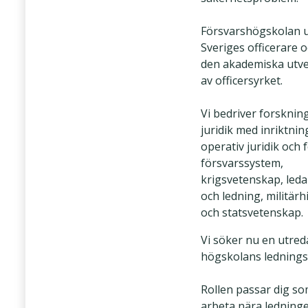
Försvarshögskolan u
Sveriges officerare o
den akademiska utve
av officersyrket.
Vi bedriver forsknin
juridik med inriktni
operativ juridik och f
försvarssystem,
krigsvetenskap, led
och ledning, militärh
och statsvetenskap.
Vi söker nu en utreda
högskolans lednings
Rollen passar dig som
arbeta nära ledning