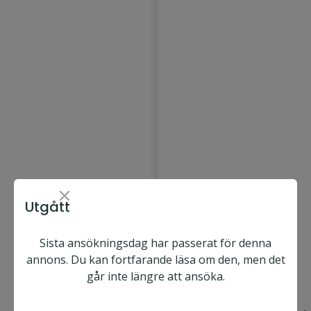
Utgått
Sista ansökningsdag har passerat för denna
Multiply Solutions
annons. Du kan fortfarande läsa om den, men det
Sweden AB
går inte längre att ansöka.
Järfälla
Heltid