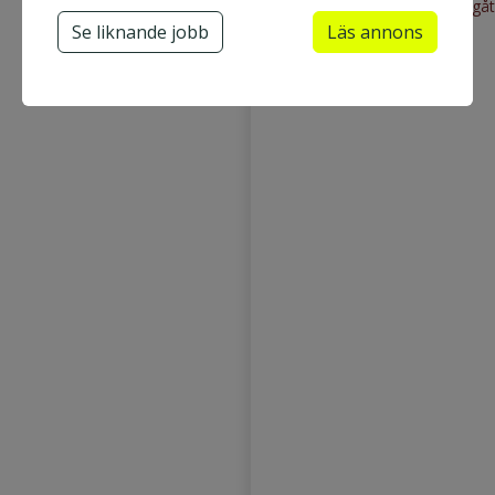
Ansök nu
Utgåt
Se liknande jobb
Läs annons
Maskinoperatör
Tryckerimedarbetare
Produktionsoperatör
Produktionsmedarbetare