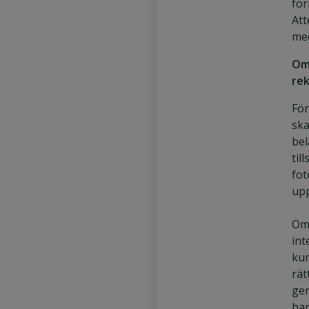
fö
Att
med
O
re
För
ska
bel
til
fot
upp
Om 
int
kun
rät
gen
ha