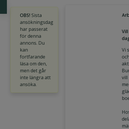
Ar
OBS!
Sista
ansökningsdag
har passerat
Vil
för denna
da
annons. Du
kan
Vi 
fortfarande
och
läsa om den,
akt
men det går
Bur
inte längra att
vil
ansöka.
men
glä
bo
Hos
del
män