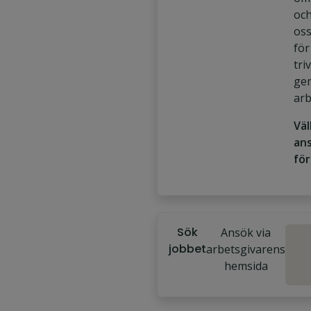
oc
oss
för
tri
ge
arb
Vä
an
för
Sök
Ansök via
jobbet
arbetsgivarens
hemsida