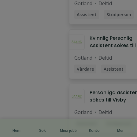
Gotland
Deltid
Assistent
Stödperson
Stödassistent
Personlig assistent
Kvinnlig Personlig
Assistent sökes till
man VISBY
Gotland
Deltid
Vårdare
Assistent
Stödperson
Kvinnlig assistent
Personliga assiste
Personlig assistent
sökes till Visby
Gotland
Deltid
Assistent
Stödperson
Hem
Sök
Mina jobb
Konto
Mer
Stödassistent