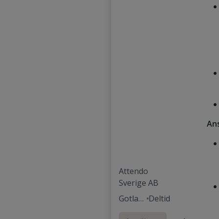
Ans
Attendo
Sverige AB
Gotlan
Deltid
d