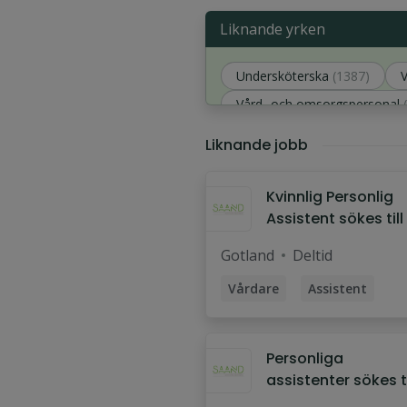
Liknande yrken
Undersköterska
(1387)
Vård- och omsorgspersonal
Omvårdnadspersonal
(778)
Liknande jobb
Kvinnlig Personlig
Assistent sökes till
man VISBY
Gotland
Deltid
Vårdare
Assistent
Stödperson
Kvinnlig assistent
Personliga
Personlig assistent
assistenter sökes ti
Visby