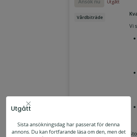
Ansök nu
Utgått
Kva
Vårdbiträde
Vi 
Utgått
Sista ansökningsdag har passerat för denna
annons. Du kan fortfarande läsa om den, men det
Sto