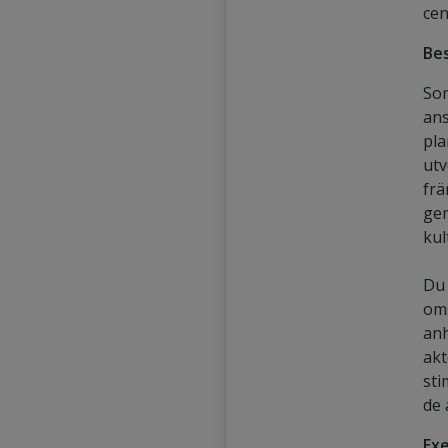
cen
Bes
Som
ans
pla
utv
frä
gem
kul
Du 
om
anh
akt
sti
de 
Exe