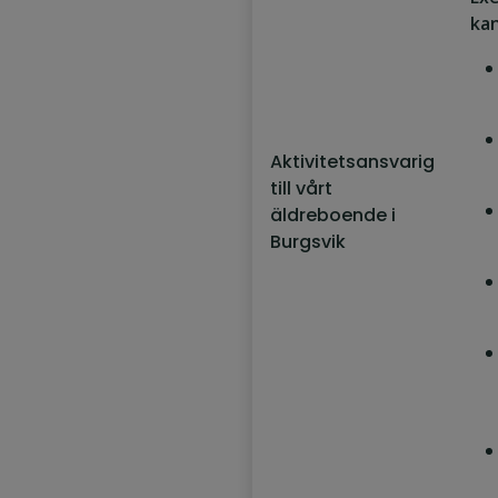
kan
Aktivitetsansvarig
till vårt
äldreboende i
Burgsvik